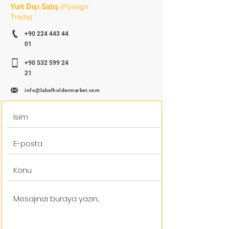
Yurt Dışı Satış
(Foreign
Trade)
+90 224 443 44
01
+90 532 599 24
21
info@labelholdermarket.com